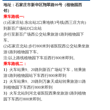
联系我们
地址：石家庄市
新华区翔翠路99号
（
植物园西
邻）
路翔学校博客
乘车路线一:
(1)石家庄站:东出站2口乘地铁3号线(西三庄方向)
到新百广场站D口出站
步行至新百广场西公交站乘旅游1路到植物园下
车。
(2)石家庄北站:步行800米到省医院西公交站乘坐旅
游1路到植物园下车。
注:以上路线植物园下车后西行800米即到。
乘车路线二
：
1）
火车站乘9、20路到新百广场站下车，转乘旅
游1路到植物园站下车西行800米即到
2）
火车站乘9、20路到万象天成站转乘旅游11路
到植物园下车西行800米即到
3）
火车北站到河北省医院西乘坐旅游1路到植物
园下车西行800米即到。