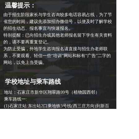
温馨提示：
由于招生阶段家长与学生咨询较多电话容易占线，为了节
省您的时间，建议先添加招办微信号，以便及时了解学校
的招生动态、报名事宜与快速报名。
特别提醒：已向招生办或其他老师报名留下学生有关资料
的，请不要再重复登记。
为防止受骗，外地学生咨询报名请直接与招生办老师联
系，不要观看、轻信一些“培训”网站和标有“广告”二字的
网站，以免上当受骗。
学校地址与乘车路线
地址：石家庄市新华区翔翠路99号（植物园西邻）
乘车路线一:
(1)石家庄站:东出站2口乘地铁3号线(西三庄方向)到新百
广场站D口出站
步行至新百广场西公交站乘旅游1路到植物园下车。
(2)石家庄北站:步行800米到省医院西公交站乘坐旅游1路
到植物园下车。