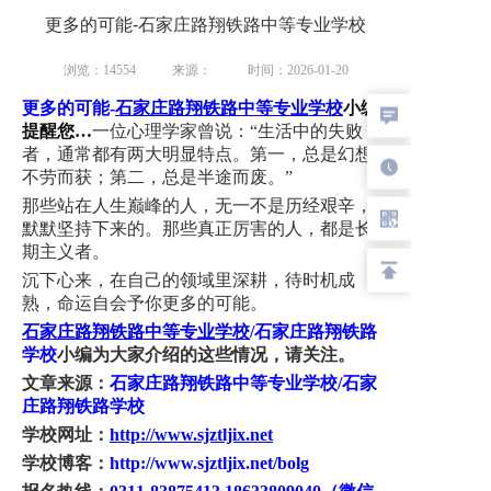
提醒：
因多位老师接待报名咨询
，
请留下您咨询
更多的可能-石家庄路翔铁路中等专业学校
的老师电话
。
为提高工作效力，继续联系您原咨
询的老师
，
请不要再重复登记
，
谢谢支持工作
。
请学生与家长
浏览：14554
以电话
来源：
、
微信
、
QQ联系
时间：2026-01-20
，
预约面试
时间
，
办理入学手续
。
更多的可能
-
石家庄
路翔
铁路
中等
专业学校
小编
招办
电话：
18633809040
（微信同号）
提醒您
…
一位心理学家曾说：
“生活中的失败
联系
电话：0311-83875413
者，通常都有两大明显特点。第一，总是幻想
QQ:
1658867725
不劳而获；第二，总是半途而废。”
联系人：
张老师
那些站在人生巅峰的人，无一不是历经艰辛，
默默坚持下来的。那些真正厉害的人，都是长
期主义者。
沉下心来，在自己的领域里深耕，待时机成
熟，命运自会予你更多的可能。
石家庄路翔铁路中等专业学校
/石家庄路翔铁路
学校
小编为大家介绍的这些情况，请关注。
文章来源：
石家庄路翔铁路中等专业学校
/石家
庄路翔铁路学校
学校网址：
http://www.sjztljix.net
学校博客：
http://www.sjztljix.net/bolg