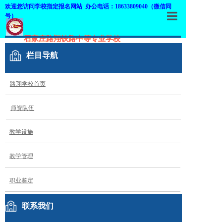
欢迎您访问学校指定报名网站 办公电话：18633809040（微信同
号）
首页
石家庄路翔铁路中等专业学校
栏目导航
学校概况
师资队伍
路翔学校首页
专业介绍
师资队伍
招生信息
教学设施
教学设施
教学管理
教学管理
职业鉴定
职业鉴定
网上报名
联系我们