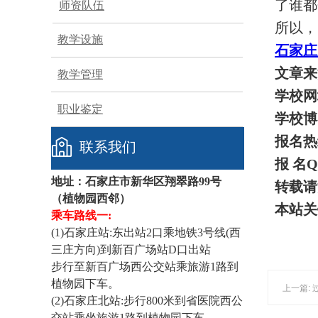
了谁都
师资队伍
所以，
教学设施
石家庄
文章来
教学管理
学校网
职业鉴定
学校博
报名热
联系我们
报 名
地址：石家庄市
新华区翔翠路99号
转载请
（
植物园西邻）
本站关
乘车路线一:
(1)石家庄站:东出站2口乘地铁3号线(西
三庄方向)到新百广场站D口出站
步行至新百广场西公交站乘旅游1路到
植物园下车。
(2)石家庄北站:步行800米到省医院西公
交站乘坐旅游1路到植物园下车。