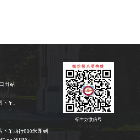
D口出站
园下车。
招生办微信号
招生办微信号
下车西行800米即到