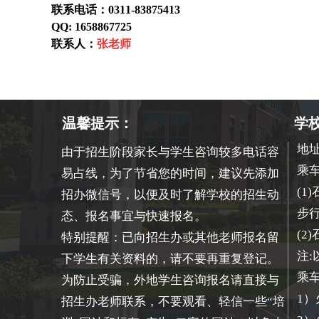
联系
电话：0311-83875413
QQ:
1658867725
联系人：
张老师
温馨提示：
学
地
由于招生阶段家长与学生咨询较多电话容
乘车
易占线，为了节省您的时间，建议先添加
(1
招办微信号，以便及时了解学校的招生动
步
态、报名事宜与快速报名。
(2
特别提醒：已向招生办或其他老师报名留
注:
下学生有关资料的，请不要再重复登记。
乘
为防止受骗，外地学生咨询报名请直接与
1）
招生办老师联系，不要观看、轻信一些“培