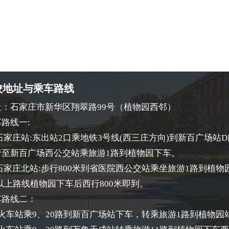
校地址与乘车路线
址：石家庄市新华区翔翠路99号（植物园西邻）
路线一:
)石家庄站:东出站2口乘地铁3号线(西三庄方向)到新百广场站
行至新百广场西公交站乘旅游1路到植物园下车。
)石家庄北站:步行800米到省医院西公交站乘坐旅游1路到植物
以上路线植物园下车后西行800米即到。
车路线二：
火车站乘9、20路到新百广场站下车，转乘旅游1路到植物园站