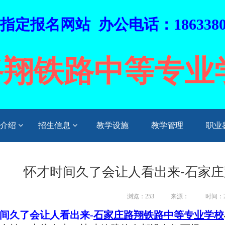
定报名网站 办公电话：1863380
路翔铁路中等专业
业介绍
招生信息
教学设施
教学管理
职业
怀才时间久了会让人看出来-石家
浏览：253
来源：
时间：20
间久了会让人看出来
-
石家庄
路翔
铁路
中等
专业学校