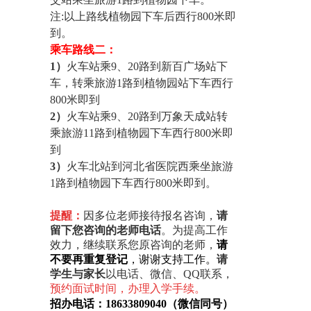
注:以上路线植物园下车后西行800米即
到。
乘车路线二
：
1）
火车站乘9、20路到新百广场站下
车，转乘旅游1路到植物园站下车西行
800米即到
2）
火车站乘9、20路到万象天成站转
乘旅游11路到植物园下车西行800米即
到
3）
火车北站到河北省医院西乘坐旅游
1路到植物园下车西行800米即到。
提醒：
因多位老师接待报名咨询
，
请
留下您咨询的老师电话
。
为提高工作
效力，继续联系您原咨询的老师
，
请
不要再重复登记
，
谢谢支持工作
。
请
学生与家长
以电话
、
微信
、
QQ联系
，
预约面试时间
，
办理入学手续
。
招办
电话：
18633809040
（微信同号）