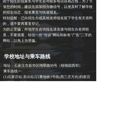
由于招生阶段家长与学生咨询较多电话容易占线，为了节
省您的时间，建议先添加招办微信号，以便及时了解学校
的招生动态、报名事宜与快速报名。
特别提醒：已向招生办或其他老师报名留下学生有关资料
的，请不要再重复登记。
为防止受骗，外地学生咨询报名请直接与招生办老师联
系，不要观看、轻信一些“培训”网站和标有“广告”二字的
网站，以免上当受骗。
学校地址与乘车路线
地址：石家庄市新华区翔翠路99号（植物园西邻）
乘车路线一:
(1)石家庄站:东出站2口乘地铁3号线(西三庄方向)到新百
广场站D口出站
步行至新百广场西公交站乘旅游1路到植物园下车。
(2)石家庄北站:步行800米到省医院西公交站乘坐旅游1路
到植物园下车。
注:以上路线植物园下车后西行800米即到。
乘车路线二：