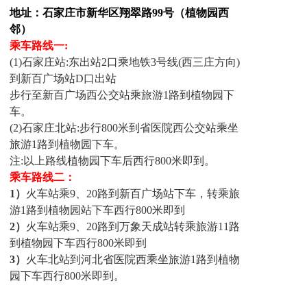
联系我们
地址：石家庄市新华区翔翠路99号（植物园西
邻）
路翔学校博客
乘车路线一:
(1)石家庄站:东出站2口乘地铁3号线(西三庄方向)
到新百广场站D口出站
步行至新百广场西公交站乘旅游1路到植物园下
车。
(2)石家庄北站:步行800米到省医院西公交站乘坐
旅游1路到植物园下车。
注:以上路线植物园下车后西行800米即到。
乘车路线二
：
1）
火车站乘9、20路到新百广场站下车，转乘旅
游1路到植物园站下车西行800米即到
2）
火车站乘9、20路到万象天成站转乘旅游11路
到植物园下车西行800米即到
3）
火车北站到河北省医院西乘坐旅游1路到植物
园下车西行800米即到。