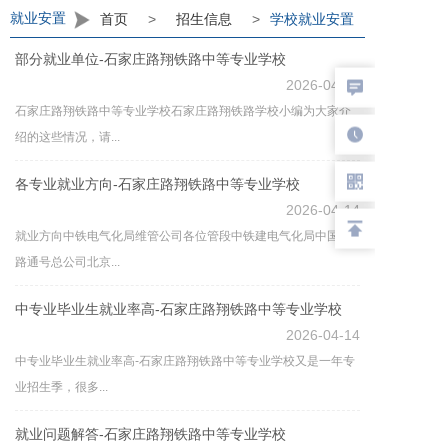
提醒：
因多位老师接待报名咨询
，
请留下您咨询
就业安置
首页
>
招生信息
>
学校就业安置
的老师电话
。
为提高工作效力，继续联系您原咨
询的老师
，
请不要再重复登记
，
谢谢支持工作
。
部分就业单位-石家庄路翔铁路中等专业学校
请学生与家长
以电话
、
微信
、
QQ联系
，
预约面试
2026-04-16
时间
，
办理入学手续
。
石家庄路翔铁路中等专业学校石家庄路翔铁路学校小编为大家介
招办
电话：
18633809040
（微信同号）
绍的这些情况，请...
联系
电话：0311-83875413
QQ:
1658867725
各专业就业方向-石家庄路翔铁路中等专业学校
联系人：
张处长
2026-04-14
就业方向中铁电气化局维管公司各位管段中铁建电气化局中国铁
路通号总公司北京...
中专业毕业生就业率高-石家庄路翔铁路中等专业学校
2026-04-14
中专业毕业生就业率高-石家庄路翔铁路中等专业学校又是一年专
业招生季，很多...
就业问题解答-石家庄路翔铁路中等专业学校